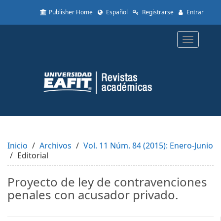
Quick
Publisher Home
Español
Registrarse
Entrar
jump
to
page
Toggle
content
navigatio
Main
Navigation
Main
Content
Sidebar
Inicio
Archivos
Vol. 11 Núm. 84 (2015): Enero-Junio
Editorial
Proyecto de ley de contravenciones
penales con acusador privado.