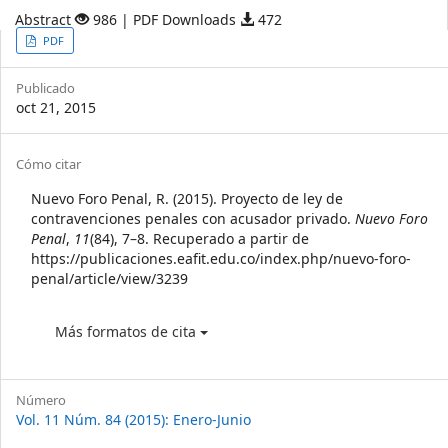
Abstract
986 | PDF Downloads
472
Article
PDF
Sidebar
Publicado
oct 21, 2015
Article
Cómo citar
Details
Nuevo Foro Penal, R. (2015). Proyecto de ley de
contravenciones penales con acusador privado.
Nuevo Foro
Penal
,
11
(84), 7–8. Recuperado a partir de
https://publicaciones.eafit.edu.co/index.php/nuevo-foro-
penal/article/view/3239
Más formatos de cita
Número
Vol. 11 Núm. 84 (2015): Enero-Junio