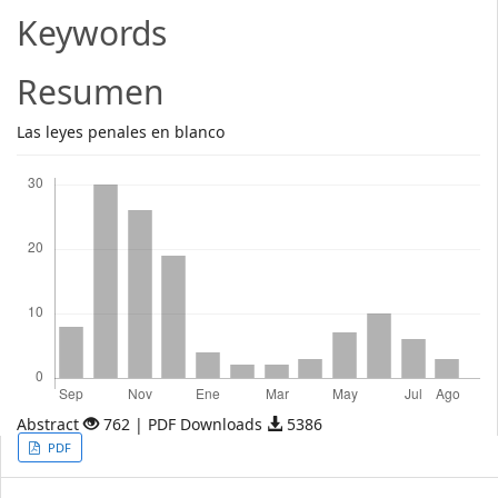
Article
Keywords
Content
Resumen
Las leyes penales en blanco
Descargas
Abstract
762 | PDF Downloads
5386
Article
PDF
Sidebar