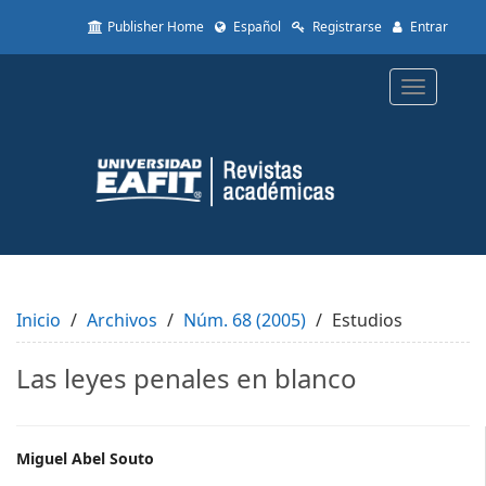
Quick
Publisher Home
Español
Registrarse
Entrar
jump
to
page
Toggle
content
navigatio
Main
Navigation
Main
Content
Sidebar
Inicio
Archivos
Núm. 68 (2005)
Estudios
Las leyes penales en blanco
Main
Miguel Abel Souto