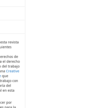
esta revista
uientes
derechos de
ta el derecho
n del trabajo
 una
Creative
e
que
 trabajo con
ría del
al en esta
ecer por
es para la