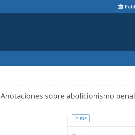
Pub
. Anotaciones sobre abolicionismo penal
Article
PDF
Sidebar