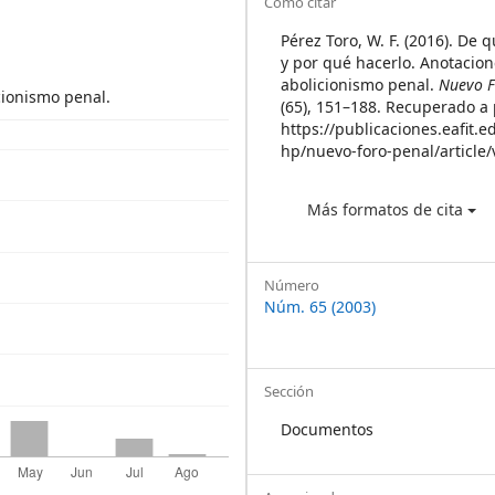
Article
Cómo citar
Details
Pérez Toro, W. F. (2016). De 
y por qué hacerlo. Anotacio
abolicionismo penal.
Nuevo F
cionismo penal.
(65), 151–188. Recuperado a 
https://publicaciones.eafit.e
hp/nuevo-foro-penal/article
Más formatos de cita
Número
Núm. 65 (2003)
Sección
Documentos