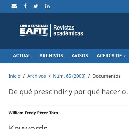
Quick
jump
to
page
content
Main
Navigation
Main
Content
Sidebar
ACTUAL
ARCHIVOS
AVISOS
ACERCA DE
Inicio
Archivos
Núm. 65 (2003)
Documentos
De qué prescindir y por qué hacerlo
Main
William Fredy Pérez Toro
Article
Keywords