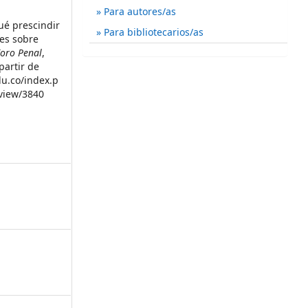
Para autores/as
qué prescindir
Para bibliotecarios/as
nes sobre
oro Penal
,
partir de
du.co/index.p
/view/3840