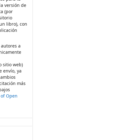
la versión de
ta (por
itorio
un libro), con
licación
 autores a
ónicamente
s
o sitio web)
e envío, ya
rcambios
citación más
bajos
t of Open