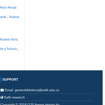
Foro Penal:
ional
,
Nuevo
Nuevo Foro
nte y futuro
,
SUPPORT
Email: gestecbiblioteca@eafit.edu.co
Eafit research
Copyright © 2018 OJS theme design by: