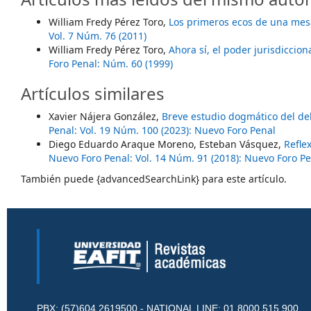
William Fredy Pérez Toro,
Los primeros ecos de una mesa
Vol. 7 Núm. 76 (2011)
William Fredy Pérez Toro,
Ahora sí, el poder jurisdiccio
Foro Penal: Núm. 60 (1999)
Artículos similares
Xavier Nájera González,
Breve estudio dogmático del del
Penal: Vol. 19 Núm. 100 (2023): Nuevo Foro Penal
Diego Eduardo Araque Moreno, Esteban Vásquez,
Refle
Nuevo Foro Penal: Vol. 14 Núm. 91 (2018): Nuevo Foro P
También puede {advancedSearchLink} para este artículo.
PBX: (57)604 2619500 - NATIONAL LINE: 01 8000 515 900