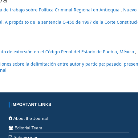
 de trabajo sobre Política Criminal Regional en Antioquia
,
Nuevo 
nal. A propósito de la sentencia C-456 de 1997 de la Corte Constituc
ito de extorsión en el Código Penal del Estado de Puebla, México
,
xiones sobre la delimitación entre autor y partícipe: pasado, prese
enal
IMPORTANT LINKS
About the Journal
Editorial Team
Submissions