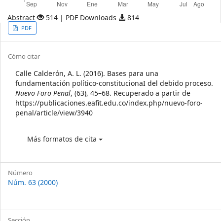
Abstract
514 | PDF Downloads
814
Article
PDF
Sidebar
Article
Cómo citar
Details
Calle Calderón, A. L. (2016). Bases para una
fundamentación político-constitucionaI del debido proceso.
Nuevo Foro Penal
, (63), 45–68. Recuperado a partir de
https://publicaciones.eafit.edu.co/index.php/nuevo-foro-
penal/article/view/3940
Más formatos de cita
Número
Núm. 63 (2000)
Sección