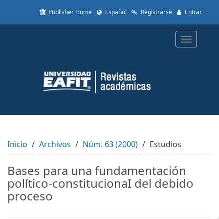
Quick
Publisher Home
Español
Registrarse
Entrar
jump
to
page
Toggle
content
navigatio
Main
Navigation
Main
Content
Sidebar
Inicio
Archivos
Núm. 63 (2000)
Estudios
Bases para una fundamentación
político-constitucionaI del debido
proceso