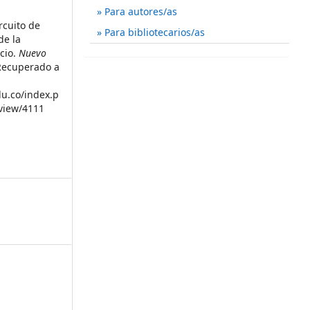
Para autores/as
rcuito de
Para bibliotecarios/as
de la
cio.
Nuevo
 Recuperado a
du.co/index.p
/view/4111