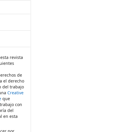
esta revista
uientes
derechos de
ta el derecho
n del trabajo
 una
Creative
e
que
 trabajo con
ría del
al en esta
ecer por