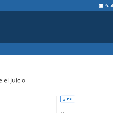
Pub
 el juicio
Article
PDF
Sidebar