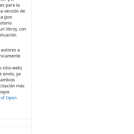
es para la
la versión de
ta (por
itorio
un libro), con
licación
 autores a
ónicamente
s
o sitio web)
e envío, ya
rcambios
citación más
bajos
t of Open