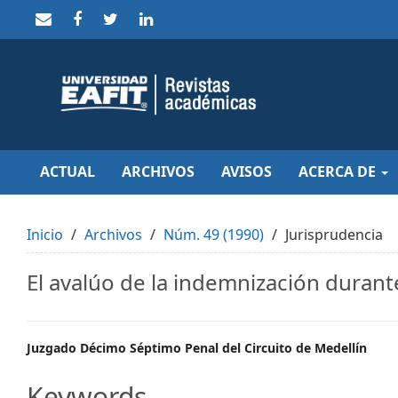
Quick
jump
to
page
content
Main
Navigation
Main
Content
Sidebar
ACTUAL
ARCHIVOS
AVISOS
ACERCA DE
Inicio
Archivos
Núm. 49 (1990)
Jurisprudencia
El avalúo de la indemnización durante
Main
Juzgado Décimo Séptimo Penal del Circuito de Medellín
Article
Keywords