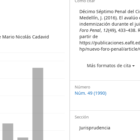
Article
Cómo citar
Details
Décimo Séptimo Penal del Ci
Medellín, J. (2016). El avalúo 
indemnización durante el jui
Foro Penal
,
12
(49), 433–438.
partir de
e Mario Nicolás Cadavid
https://publicaciones.eafit.e
hp/nuevo-foro-penal/article
Más formatos de cita
Número
Núm. 49 (1990)
Sección
Jurisprudencia