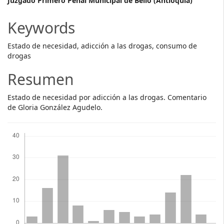
Main
Juzgado Primero Penal Municipal de Bello (Antioquia)
Article
Keywords
Content
Estado de necesidad, adicción a las drogas, consumo de
drogas
Resumen
Estado de necesidad por adicción a las drogas. Comentario
de Gloria González Agudelo.
Descargas