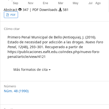
Abstract
347 | PDF Downloads
581
Article
PDF
Sidebar
Article
Cómo citar
Details
Primero Penal Municipal de Bello (Antioquia), J. (2016).
Estado de necesidad por adicción a las drogas.
Nuevo Foro
Penal
,
12
(48), 293–301. Recuperado a partir de
https://publicaciones.eafit.edu.co/index.php/nuevo-foro-
penal/article/view/4121
Más formatos de cita
Número
Núm. 48 (1990)