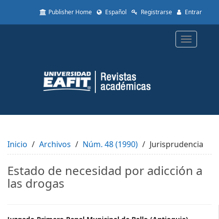
Quick
Publisher Home
Español
Registrarse
Entrar
jump
to
page
Toggle
content
navigatio
Main
Navigation
Main
Content
Sidebar
Inicio
Archivos
Núm. 48 (1990)
Jurisprudencia
Estado de necesidad por adicción a
las drogas