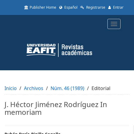
Quick
Publisher Home
Español
Registrarse
Entrar
jump
to
page
Toggle
content
navigatio
Main
Navigation
Main
Content
Sidebar
Inicio
Archivos
Núm. 46 (1989)
Editorial
J. Héctor Jiménez Rodríguez In
memoriam