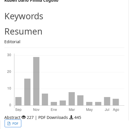
Main
Rubén Darío Pinilla Cogollo
Article
Keywords
Content
Resumen
Editorial
Descargas
Abstract
227 | PDF Downloads
445
Article
PDF