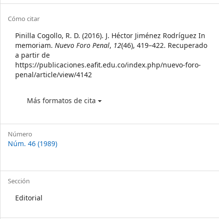
Sidebar
Article
Cómo citar
Details
Pinilla Cogollo, R. D. (2016). J. Héctor Jiménez Rodríguez In
memoriam.
Nuevo Foro Penal
,
12
(46), 419–422. Recuperado
a partir de
https://publicaciones.eafit.edu.co/index.php/nuevo-foro-
penal/article/view/4142
Más formatos de cita
Número
Núm. 46 (1989)
Sección
Editorial