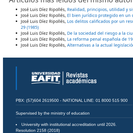
José Luis Díez Ripollés,
Realidad, principios, utilidad y 
José Luis Díez Ripollés,
El bien jurídico protegido en un
José Luis Díez Ripollés,
Los delitos calificados por un re
29 (1985)
José Luis Díez Ripollés,
De la sociedad del riesgo a la 
José Luis Díez Ripollés,
La reforma penal española de 19
José Luis Díez Ripollés,
Alternativas a la actual legislac
PBX: (57)604 2619500 - NATIONAL LINE: 01 8000 515 900
Supervised by the ministry of education
University with institutional accreditation until 2026.
Resolution 2158 (2018)