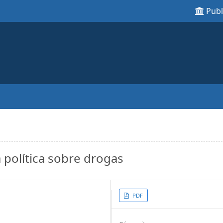
Pub
 política sobre drogas
Article
PDF
Sidebar