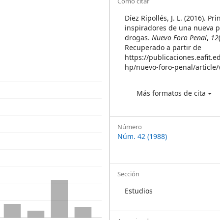
Article
Cómo citar
Details
Díez Ripollés, J. L. (2016). Pri
inspiradores de una nueva po
drogas.
Nuevo Foro Penal
,
12
Recuperado a partir de
https://publicaciones.eafit.e
hp/nuevo-foro-penal/article
Más formatos de cita
Número
Núm. 42 (1988)
Sección
Estudios