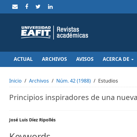
Quick
jump
to
page
content
Main
Navigation
Main
Content
Sidebar
ACTUAL
ARCHIVOS
AVISOS
ACERCA DE
Inicio
Archivos
Núm. 42 (1988)
Estudios
Principios inspiradores de una nueva
Main
José Luis Díez Ripollés
Article
Keywords