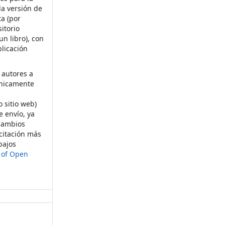
la versión de
ta (por
itorio
un libro), con
licación
 autores a
ónicamente
s
o sitio web)
e envío, ya
rcambios
citación más
bajos
t of Open