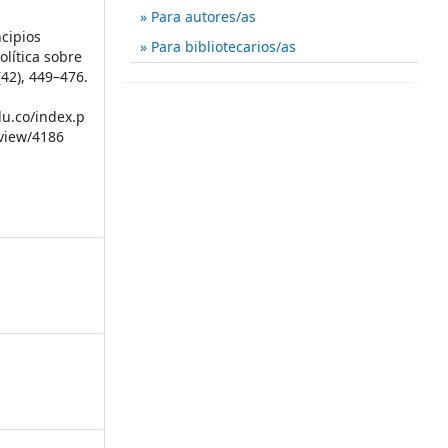
Para autores/as
ncipios
Para bibliotecarios/as
lítica sobre
(42), 449–476.
du.co/index.p
/view/4186