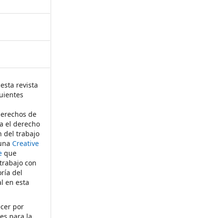
esta revista
uientes
derechos de
ta el derecho
n del trabajo
 una
Creative
e
que
 trabajo con
ría del
al en esta
ecer por
es para la