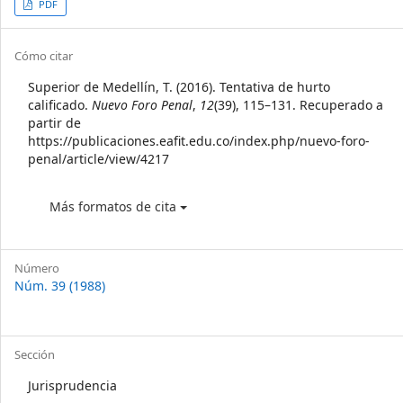
Article
PDF
Sidebar
Article
Cómo citar
Details
Superior de Medellín, T. (2016). Tentativa de hurto
calificado.
Nuevo Foro Penal
,
12
(39), 115–131. Recuperado a
partir de
https://publicaciones.eafit.edu.co/index.php/nuevo-foro-
penal/article/view/4217
Más formatos de cita
Número
Núm. 39 (1988)
Sección
Jurisprudencia