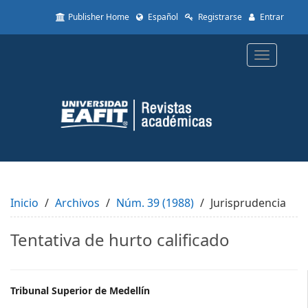
Quick
Publisher Home
Español
Registrarse
Entrar
jump
to
page
Toggle
content
navigatio
Main
Navigation
Main
Content
Sidebar
Inicio
Archivos
Núm. 39 (1988)
Jurisprudencia
Tentativa de hurto calificado
Main
Tribunal Superior de Medellín