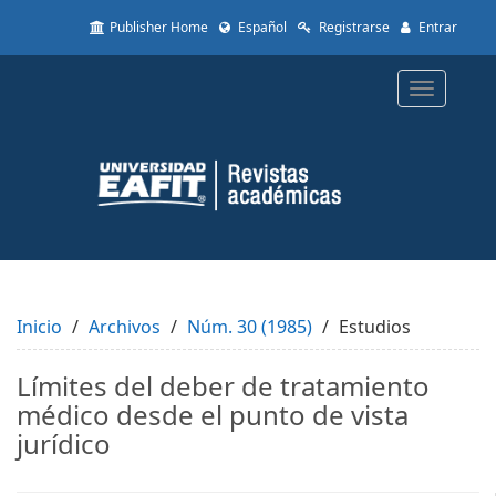
Quick
Publisher Home
Español
Registrarse
Entrar
jump
to
page
Toggle
content
navigatio
Main
Navigation
Main
Content
Sidebar
Inicio
Archivos
Núm. 30 (1985)
Estudios
Límites del deber de tratamiento
médico desde el punto de vista
jurídico