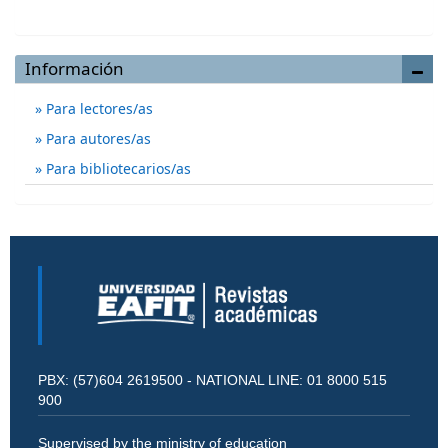
Información
Para lectores/as
Para autores/as
Para bibliotecarios/as
PBX: (57)604 2619500 - NATIONAL LINE: 01 8000 515
900
Supervised by the ministry of education