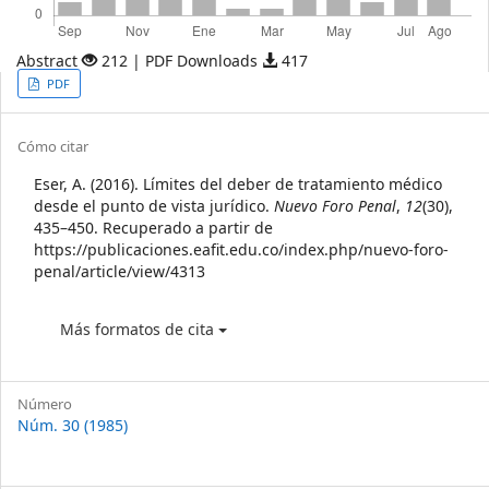
Abstract
212 | PDF Downloads
417
Article
PDF
Sidebar
Article
Cómo citar
Details
Eser, A. (2016). Límites del deber de tratamiento médico
desde el punto de vista jurídico.
Nuevo Foro Penal
,
12
(30),
435–450. Recuperado a partir de
https://publicaciones.eafit.edu.co/index.php/nuevo-foro-
penal/article/view/4313
Más formatos de cita
Número
Núm. 30 (1985)