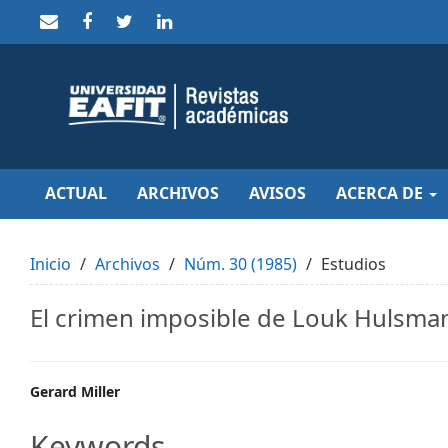
Quick
jump
to
page
content
Main
Navigation
Main
Content
Sidebar
ACTUAL
ARCHIVOS
AVISOS
ACERCA DE
Inicio
Archivos
Núm. 30 (1985)
Estudios
El crimen imposible de Louk Hulsman
Main
Gerard Miller
Article
Keywords