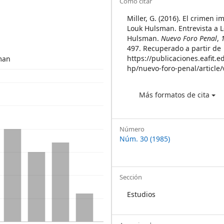
Article
Cómo citar
Details
Miller, G. (2016). El crimen 
Louk Hulsman. Entrevista a 
Hulsman.
Nuevo Foro Penal
,
497. Recuperado a partir de
https://publicaciones.eafit.e
man
hp/nuevo-foro-penal/article
Más formatos de cita
Número
Núm. 30 (1985)
Sección
Estudios