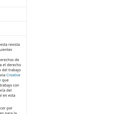
esta revista
uientes
derechos de
ta el derecho
n del trabajo
 una
Creative
e
que
 trabajo con
ría del
al en esta
ecer por
es para la