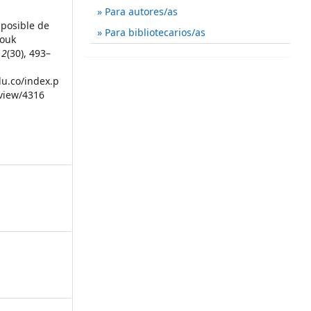
Para autores/as
imposible de
Para bibliotecarios/as
Louk
12
(30), 493–
du.co/index.p
/view/4316