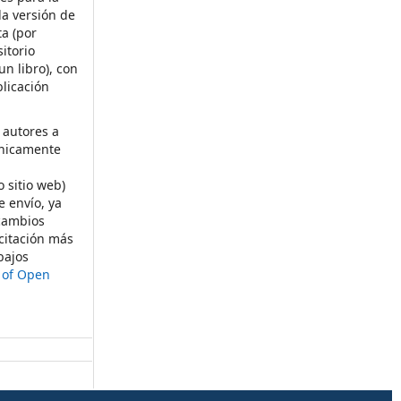
la versión de
ta (por
itorio
un libro), con
licación
 autores a
ónicamente
s
o sitio web)
e envío, ya
rcambios
citación más
bajos
t of Open