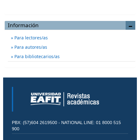
Enviar un artículo
Información
Para lectores/as
Para autores/as
Para bibliotecarios/as
PBX: (57)604 2619500 - NATIONAL LINE: 01 8000 515
900