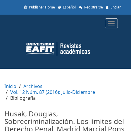
Quick
Publisher Home
Español
Registrarse
Entrar
jump
to
page
Toggle
content
navigatio
Main
Navigation
Main
Content
Sidebar
Inicio
Archivos
Vol. 12 Núm. 87 (2016): Julio-Diciembre
Bibliografía
Husak, Douglas,
Sobrecriminalización. Los límites del
Derecho Penal, Madrid Marcial Pons,