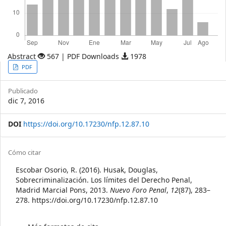
Abstract
567 | PDF Downloads
1978
Article
PDF
Sidebar
Publicado
dic 7, 2016
DOI
https://doi.org/10.17230/nfp.12.87.10
Article
Cómo citar
Details
Escobar Osorio, R. (2016). Husak, Douglas,
Sobrecriminalización. Los límites del Derecho Penal,
Madrid Marcial Pons, 2013.
Nuevo Foro Penal
,
12
(87), 283–
278. https://doi.org/10.17230/nfp.12.87.10