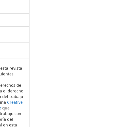
esta revista
uientes
derechos de
ta el derecho
n del trabajo
 una
Creative
e
que
 trabajo con
ría del
al en esta