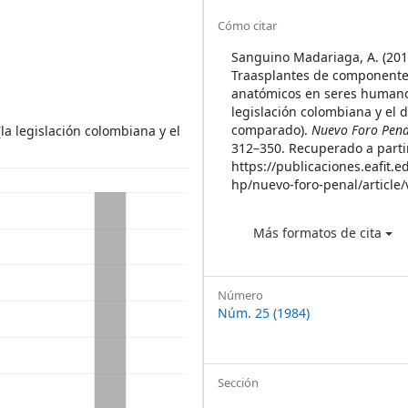
Sidebar
Article
Cómo citar
Details
Sanguino Madariaga, A. (201
Traasplantes de component
anatómicos en seres humano
legislación colombiana y el 
comparado).
Nuevo Foro Pena
 legislación colombiana y el
312–350. Recuperado a parti
https://publicaciones.eafit.e
hp/nuevo-foro-penal/article
Más formatos de cita
Número
Núm. 25 (1984)
Sección