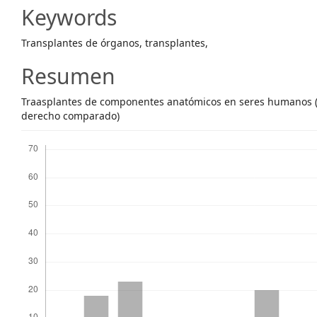
Article
Keywords
Content
Transplantes de órganos, transplantes,
Resumen
Traasplantes de componentes anatómicos en seres humanos (la
derecho comparado)
Descargas