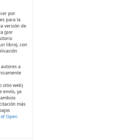
ecer por
es para la
la versión de
ta (por
itorio
un libro), con
licación
 autores a
ónicamente
s
o sitio web)
e envío, ya
rcambios
citación más
bajos
t of Open