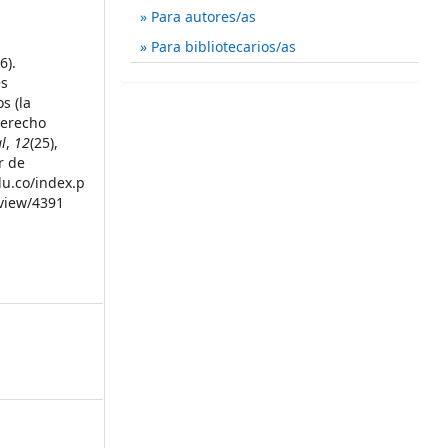
Para autores/as
Para bibliotecarios/as
6).
es
s (la
derecho
l
,
12
(25),
r de
du.co/index.p
/view/4391