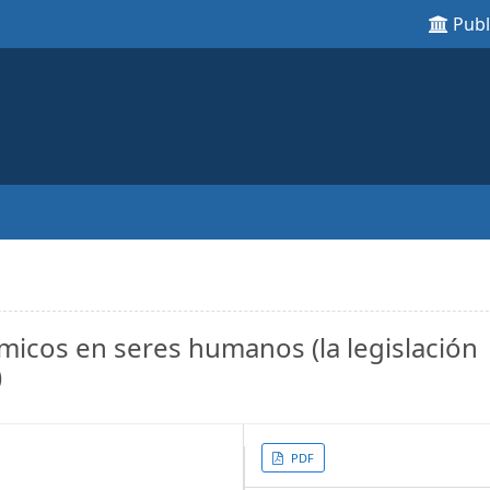
Pub
icos en seres humanos (la legislación
)
Article
PDF