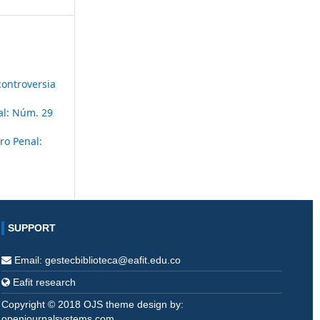
controversia
al: Núm. 29
ro Penal:
SUPPORT
Email: gestecbiblioteca@eafit.edu.co
Eafit research
Copyright © 2018 OJS theme design by:
openjournalsystems.com