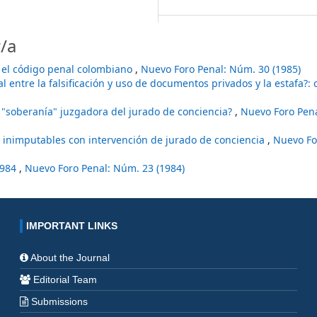
/a
en el código penal colombiano
,
Nuevo Foro Penal: Núm. 30 (1985)
al entre la falsificación y uso de documentos privados y la estafa?: 
 "soberanía" juzgadora del jurado de conciencia?
,
Nuevo Foro Pen
 inimputables con intervención de jurado de conciencia
,
Nuevo Fo
1984
,
Nuevo Foro Penal: Núm. 23 (1984)
IMPORTANT LINKS
About the Journal
Editorial Team
Submissions