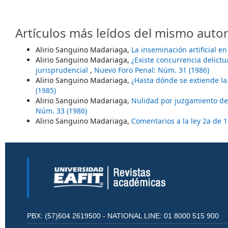
Artículos más leídos del mismo autor
Alirio Sanguino Madariaga,
La inseminación artificial 
Alirio Sanguino Madariaga,
¿Existe concurrencia delictu
jurisprudencial
,
Nuevo Foro Penal: Núm. 31 (1986)
Alirio Sanguino Madariaga,
¿Hasta dónde se extiende la
(1985)
Alirio Sanguino Madariaga,
Nulidad por juzgamiento de
Núm. 33 (1986)
Alirio Sanguino Madariaga,
Comentarios a la ley 2a de 
PBX: (57)604 2619500 - NATIONAL LINE: 01 8000 515 900