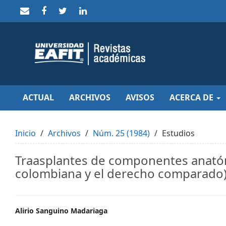
Quick
jump
to
page
content
Main
Navigation
Main
Content
Sidebar
ACTUAL
ARCHIVOS
AVISOS
ACERCA DE
Inicio
Archivos
Núm. 25 (1984)
Estudios
Traasplantes de componentes anatóm
colombiana y el derecho comparado
Main
Alirio Sanguino Madariaga