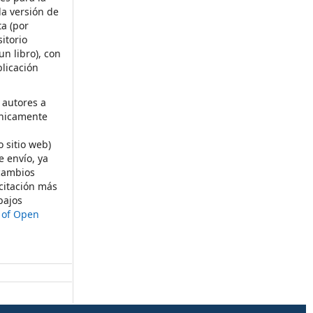
la versión de
ta (por
itorio
un libro), con
licación
 autores a
ónicamente
s
o sitio web)
e envío, ya
rcambios
citación más
bajos
t of Open