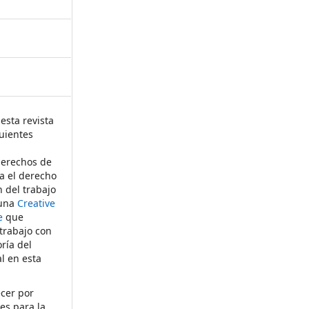
esta revista
uientes
derechos de
ta el derecho
n del trabajo
 una
Creative
e
que
 trabajo con
ría del
al en esta
ecer por
es para la