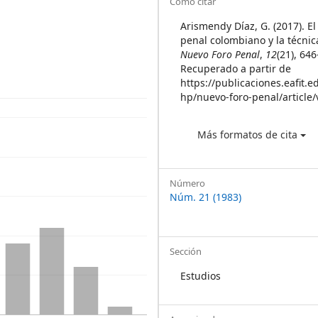
Article
Cómo citar
Details
Arismendy Díaz, G. (2017). E
penal colombiano y la técnica
Nuevo Foro Penal
,
12
(21), 64
Recuperado a partir de
https://publicaciones.eafit.e
hp/nuevo-foro-penal/article
Más formatos de cita
Número
Núm. 21 (1983)
Sección
Estudios