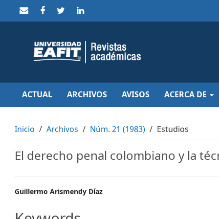
Quick
jump
to
page
content
Main
Navigation
Main
Content
Sidebar
ACTUAL
ARCHIVOS
AVISOS
ACERCA DE
Inicio
Archivos
Núm. 21 (1983)
Estudios
El derecho penal colombiano y la técn
Main
Guillermo Arismendy Díaz
Article
Keywords