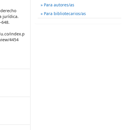
Para autores/as
l derecho
Para bibliotecarios/as
 jurídica.
6–648.
du.co/index.p
/view/4454