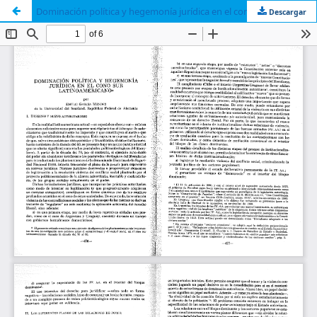
Dominación política y hegemonía jurídica en el cono sur latinoamericano
Descargar