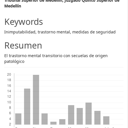
Main
Tribunal Superior de Medellín; Juzgado Quinto Superior de
Medellín
Article
Content
Keywords
Inimputabilidad, trastorno mental, medidas de seguridad
Resumen
El trastorno mental transitorio con secuelas de origen
patológico
Descargas