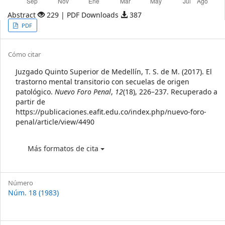
Abstract
229 | PDF Downloads
387
Article
PDF
Sidebar
Article
Cómo citar
Details
Juzgado Quinto Superior de Medellín, T. S. de M. (2017). El
trastorno mental transitorio con secuelas de origen
patológico.
Nuevo Foro Penal
,
12
(18), 226–237. Recuperado a
partir de
https://publicaciones.eafit.edu.co/index.php/nuevo-foro-
penal/article/view/4490
Más formatos de cita
Número
Núm. 18 (1983)