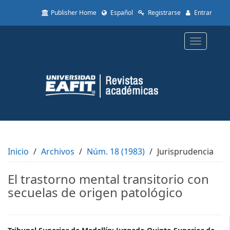
Quick
Publisher Home
Español
Registrarse
Entrar
jump
to
page
Toggle
content
navigatio
Main
Navigation
Main
Content
Sidebar
Inicio
Archivos
Núm. 18 (1983)
Jurisprudencia
El trastorno mental transitorio con
secuelas de origen patológico