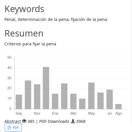
Article
Keywords
Content
Penal, determinación de la pena, fijación de la pena
Resumen
Criterios para fijar la pena
Descargas
Abstract
385 | PDF Downloads
3968
Article
PDF