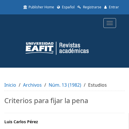
Quick
Publisher Home
Español
Registrarse
Entrar
jump
to
page
Toggle
content
navigatio
Main
Navigation
Main
Content
Sidebar
Inicio
Archivos
Núm. 13 (1982)
Estudios
Criterios para fijar la pena
Main
Luis Carlos Pérez