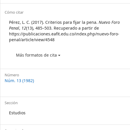
Sidebar
Article
Cómo citar
Details
Pérez, L. C. (2017). Criterios para fijar la pena.
Nuevo Foro
Penal
,
12
(13), 485–503. Recuperado a partir de
https://publicaciones.eafit.edu.co/index.php/nuevo-foro-
penal/article/view/4548
Más formatos de cita
Número
Núm. 13 (1982)
Sección
Estudios