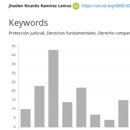
Main
Jhaslen Ricardo Ramírez Lemus
https://orcid.org/0000-
Article
Keywords
Content
Protección judicial, Derechos fundamentales, Derecho compa
Descargas