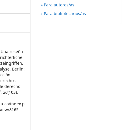
Para autores/as
Para bibliotecarios/as
. Una reseña
richterliche
seingriffen.
lyse. Berlin:
ección
 derechos
de derecho
l
,
20
(103).
du.co/index.p
/view/8165