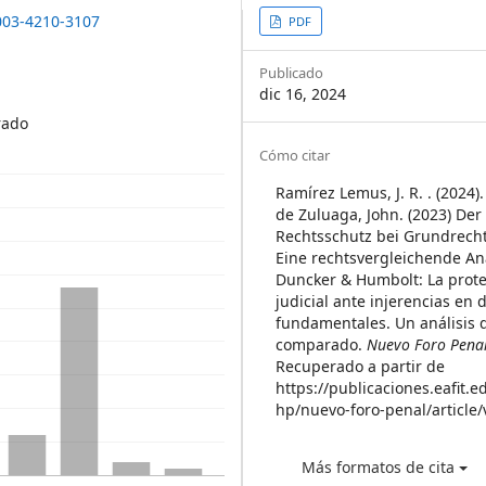
Article
0003-4210-3107
PDF
Sidebar
Publicado
dic 16, 2024
rado
Article
Cómo citar
Details
Ramírez Lemus, J. R. . (2024)
de Zuluaga, John. (2023) Der 
Rechtsschutz bei Grundrecht
Eine rechtsvergleichende Ana
Duncker & Humbolt: La prot
judicial ante injerencias en
fundamentales. Un análisis 
comparado.
Nuevo Foro Pena
Recuperado a partir de
https://publicaciones.eafit.e
hp/nuevo-foro-penal/article
Más formatos de cita