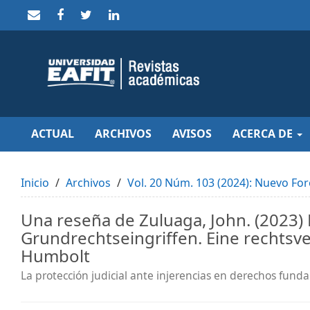
Quick
jump
to
page
content
Main
Navigation
Main
Content
Sidebar
ACTUAL
ARCHIVOS
AVISOS
ACERCA DE
Inicio
Archivos
Vol. 20 Núm. 103 (2024): Nuevo For
Una reseña de Zuluaga, John. (2023) 
Grundrechtseingriffen. Eine rechtsv
Humbolt
La protección judicial ante injerencias en derechos fun