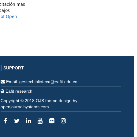
citación más
bajos
t of Open
SUPPORT
Email: gestecbiblioteca@eafit.edu.co
Eafit research
Copyright © 2018 OJS theme design by:
openjournalsystems.com