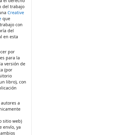
ta el derecho
n del trabajo
 una
Creative
e
que
 trabajo con
ría del
al en esta
ecer por
es para la
la versión de
ta (por
itorio
un libro), con
licación
 autores a
ónicamente
s
o sitio web)
e envío, ya
rcambios