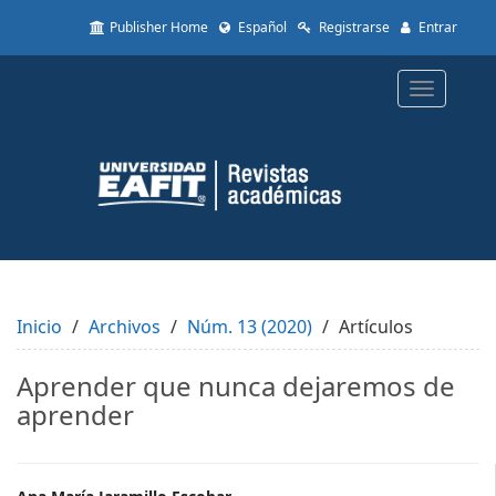
Quick
Publisher Home
Español
Registrarse
Entrar
jump
to
page
Toggle
content
navigatio
Main
Navigation
Main
Content
Sidebar
Inicio
Archivos
Núm. 13 (2020)
Artículos
Aprender que nunca dejaremos de
aprender