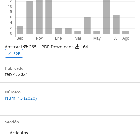
Abstract
265 | PDF Downloads
164
Article
PDF
Sidebar
Publicado
feb 4, 2021
Article
Número
Núm. 13 (2020)
Details
Sección
Artículos