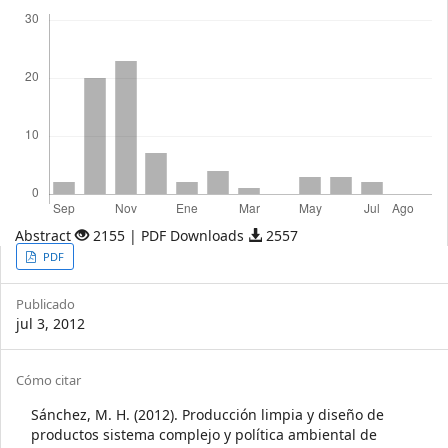
Descargas
Abstract
2155 | PDF Downloads
2557
Article
PDF
Sidebar
Publicado
jul 3, 2012
Article
Cómo citar
Details
Sánchez, M. H. (2012). Producción limpia y diseño de
productos sistema complejo y política ambiental de