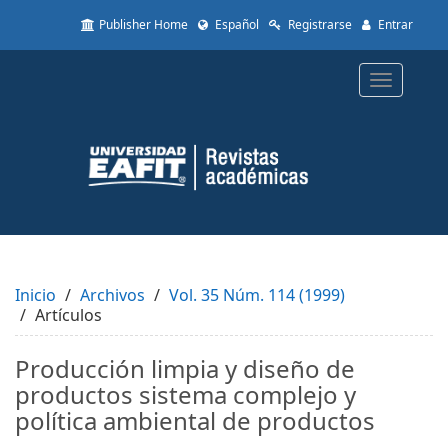
Quick
Publisher Home
Español
Registrarse
Entrar
jump
to
page
Toggle
content
navigatio
Main
Navigation
Main
Content
Sidebar
Inicio
Archivos
Vol. 35 Núm. 114 (1999)
Artículos
Producción limpia y diseño de
productos sistema complejo y
política ambiental de productos