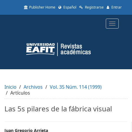
Quick
Publisher Home
Español
Registrarse
Entrar
jump
to
page
Toggle
content
navigatio
Main
Navigation
Main
Content
Sidebar
Inicio
Archivos
Vol. 35 Núm. 114 (1999)
Artículos
Las 5s pilares de la fábrica visual
Juan Gregorio Arrieta