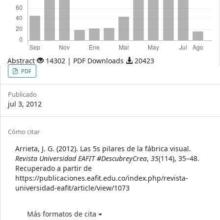
Abstract
14302 | PDF Downloads
20423
Article
PDF
Sidebar
Publicado
jul 3, 2012
Article
Cómo citar
Details
Arrieta, J. G. (2012). Las 5s pilares de la fábrica visual.
Revista Universidad EAFIT #DescubreyCrea
,
35
(114), 35–48.
Recuperado a partir de
https://publicaciones.eafit.edu.co/index.php/revista-
universidad-eafit/article/view/1073
Más formatos de cita