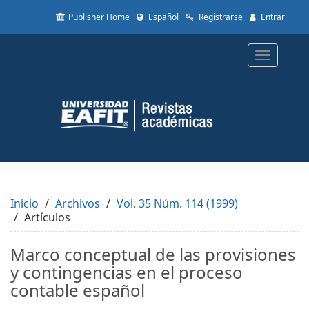
Quick
Publisher Home
Español
Registrarse
Entrar
jump
to
page
Toggle
content
navigatio
Main
Navigation
Main
Content
Sidebar
Inicio
Archivos
Vol. 35 Núm. 114 (1999)
Artículos
Marco conceptual de las provisiones
y contingencias en el proceso
contable español