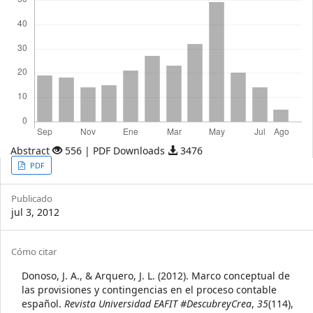
Abstract
556 | PDF Downloads
3476
Article
PDF
Sidebar
Publicado
jul 3, 2012
Article
Cómo citar
Details
Donoso, J. A., & Arquero, J. L. (2012). Marco conceptual de
las provisiones y contingencias en el proceso contable
español.
Revista Universidad EAFIT #DescubreyCrea
,
35
(114),