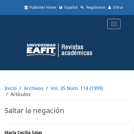
Quick
Publisher Home
Español
Registrarse
Entrar
jump
to
page
Toggle
content
navigatio
Main
Navigation
Main
Content
Sidebar
Inicio
Archivos
Vol. 35 Núm. 114 (1999)
Artículos
Saltar la negación
María Cecilia Salas