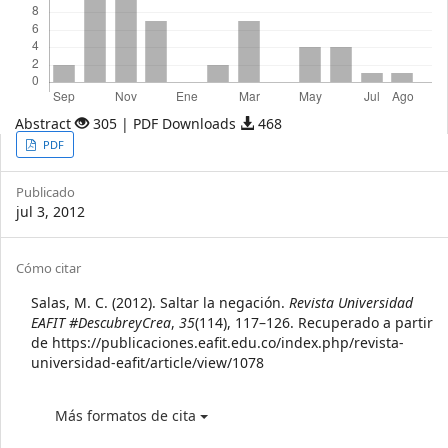
Abstract
305 | PDF Downloads
468
Article
PDF
Sidebar
Publicado
jul 3, 2012
Article
Cómo citar
Details
Salas, M. C. (2012). Saltar la negación.
Revista Universidad
EAFIT #DescubreyCrea
,
35
(114), 117–126. Recuperado a partir
de https://publicaciones.eafit.edu.co/index.php/revista-
universidad-eafit/article/view/1078
Más formatos de cita