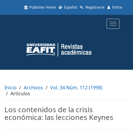
Quick
Publisher Home
Español
Registrarse
Entrar
jump
to
page
Toggle
content
navigatio
Main
Navigation
Main
Content
Sidebar
Inicio
Archivos
Vol. 34 Núm. 112 (1998)
Artículos
Los contenidos de la crisis
económica: las lecciones Keynes