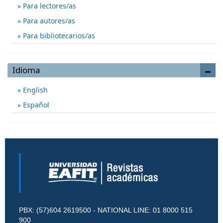
Para lectores/as
Para autores/as
Para bibliotecarios/as
Idioma
English
Español
PBX: (57)604 2619500 - NATIONAL LINE: 01 8000 515
900