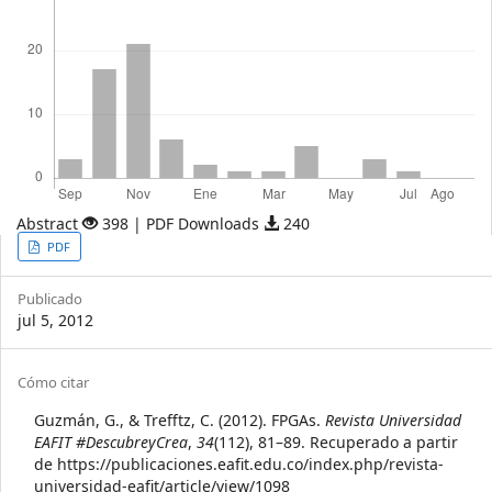
Abstract
398 | PDF Downloads
240
Article
PDF
Sidebar
Publicado
jul 5, 2012
Article
Cómo citar
Details
Guzmán, G., & Trefftz, C. (2012). FPGAs.
Revista Universidad
EAFIT #DescubreyCrea
,
34
(112), 81–89. Recuperado a partir
de https://publicaciones.eafit.edu.co/index.php/revista-
universidad-eafit/article/view/1098