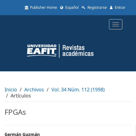
Quick
Publisher Home
Español
Registrarse
Entrar
jump
to
page
Toggle
content
navigatio
Main
Navigation
Main
Content
Sidebar
Inicio
Archivos
Vol. 34 Núm. 112 (1998)
Artículos
FPGAs
Germán Guzmán