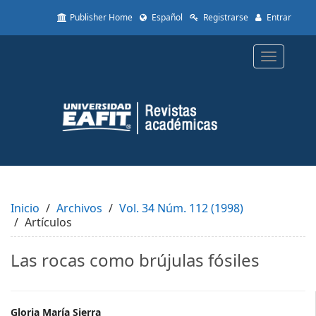
Quick
Publisher Home
Español
Registrarse
Entrar
jump
to
page
Toggle
content
navigatio
Main
Navigation
Main
Content
Sidebar
Inicio
Archivos
Vol. 34 Núm. 112 (1998)
Artículos
Las rocas como brújulas fósiles
Gloria María Sierra