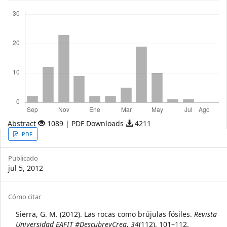
Descargas
Abstract
1089 | PDF Downloads
4211
Article
PDF
Sidebar
Publicado
jul 5, 2012
Article
Cómo citar
Details
Sierra, G. M. (2012). Las rocas como brújulas fósiles.
Revista
Universidad EAFIT #DescubreyCrea
,
34
(112), 101–112.