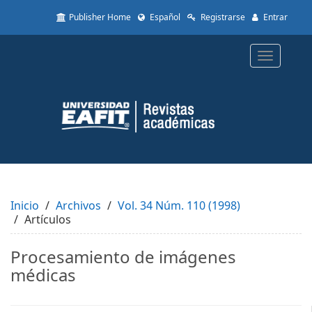
Quick
Publisher Home
Español
Registrarse
Entrar
jump
to
page
Toggle
content
navigatio
Main
Navigation
Main
Content
Sidebar
Inicio
Archivos
Vol. 34 Núm. 110 (1998)
Artículos
Procesamiento de imágenes
médicas