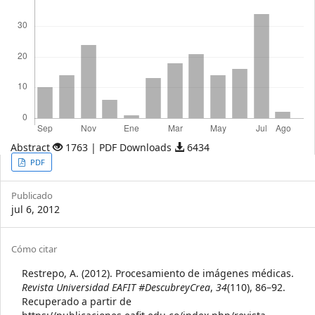
Abstract
1763 | PDF Downloads
6434
Article
PDF
Sidebar
Publicado
jul 6, 2012
Article
Cómo citar
Details
Restrepo, A. (2012). Procesamiento de imágenes médicas.
Revista Universidad EAFIT #DescubreyCrea
,
34
(110), 86–92.
Recuperado a partir de