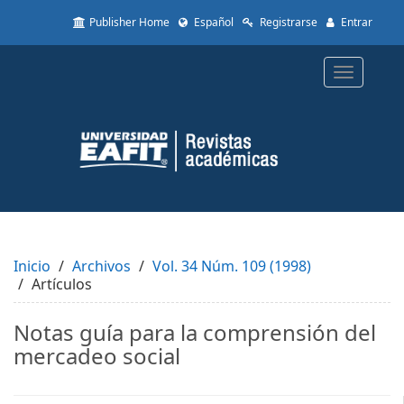
Quick
Publisher Home
Español
Registrarse
Entrar
jump
to
page
Toggle
content
navigatio
Main
Navigation
Main
Content
Sidebar
Inicio
Archivos
Vol. 34 Núm. 109 (1998)
Artículos
Notas guía para la comprensión del
mercadeo social