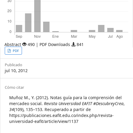
Abstract
490 | PDF Downloads
841
Article
PDF
Sidebar
Publicado
jul 10, 2012
Article
Cómo citar
Details
Muñoz M., Y. (2012). Notas guía para la comprensión del
mercadeo social.
Revista Universidad EAFIT #DescubreyCrea
,
34
(109), 135–153. Recuperado a partir de
https://publicaciones.eafit.edu.co/index.php/revista-
universidad-eafit/article/view/1137