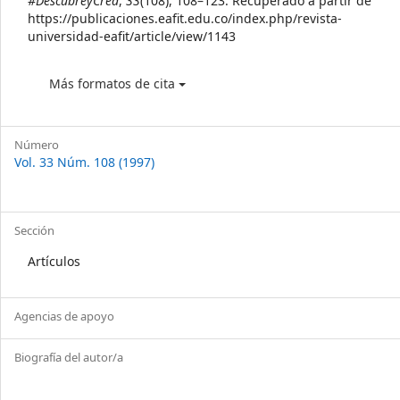
#DescubreyCrea
,
33
(108), 108–123. Recuperado a partir de
https://publicaciones.eafit.edu.co/index.php/revista-
universidad-eafit/article/view/1143
Más formatos de cita
Número
Vol. 33 Núm. 108 (1997)
Sección
Artículos
Agencias de apoyo
Biografía del autor/a