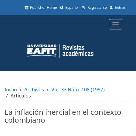
Quick
Publisher Home
Español
Registrarse
Entrar
jump
to
page
Toggle
content
navigatio
Main
Navigation
Main
Content
Sidebar
Inicio
Archivos
Vol. 33 Núm. 108 (1997)
Artículos
La inflación inercial en el contexto
colombiano