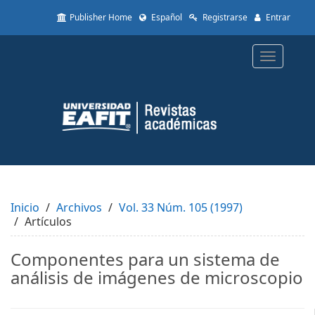
Quick
Publisher Home
Español
Registrarse
Entrar
jump
to
page
Toggle
content
navigatio
Main
Navigation
Main
Content
Sidebar
Inicio
Archivos
Vol. 33 Núm. 105 (1997)
Artículos
Componentes para un sistema de
análisis de imágenes de microscopio