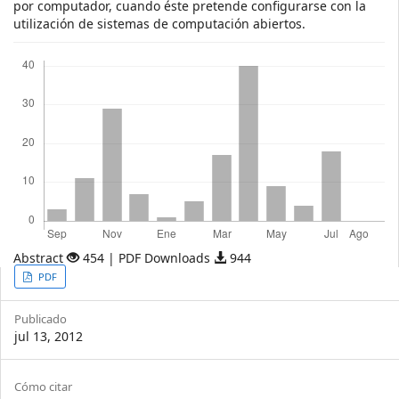
por computador, cuando éste pretende configurarse con la
utilización de sistemas de computación abiertos.
Descargas
Abstract
454 | PDF Downloads
944
Article
PDF
Sidebar
Publicado
jul 13, 2012
Article
Cómo citar