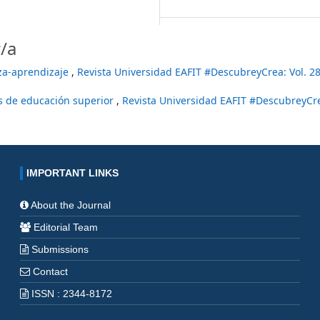
/a
nza-aprendizaje
,
Revista Universidad EAFIT #DescubreyCrea: Vol. 2
es de educación superior
,
Revista Universidad EAFIT #DescubreyCre
IMPORTANT LINKS
About the Journal
Editorial Team
Submissions
Contact
ISSN : 2344-8172