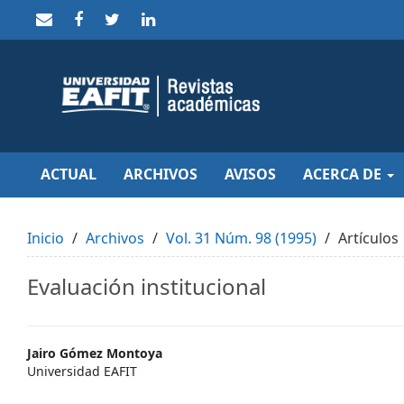
Quick
jump
to
page
content
Main
Navigation
Main
Content
Sidebar
ACTUAL
ARCHIVOS
AVISOS
ACERCA DE
Inicio
Archivos
Vol. 31 Núm. 98 (1995)
Artículos
Evaluación institucional
Main
Jairo Gómez Montoya
Universidad EAFIT
Article