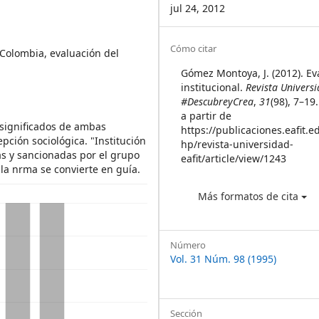
jul 24, 2012
Article
Cómo citar
 Colombia, evaluación del
Details
Gómez Montoya, J. (2012). Ev
institucional.
Revista Univers
#DescubreyCrea
,
31
(98), 7–1
a partir de
s significados de ambas
https://publicaciones.eafit.e
epción sociológica. "Institución
hp/revista-universidad-
as y sancionadas por el grupo
eafit/article/view/1243
 la nrma se convierte en guía.
Más formatos de cita
Número
Vol. 31 Núm. 98 (1995)
Sección