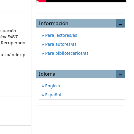
Información
aluación
Para lectores/as
idad EAFIT
9. Recuperado
Para autores/as
Para bibliotecarios/as
du.co/index.p
Idioma
English
Español