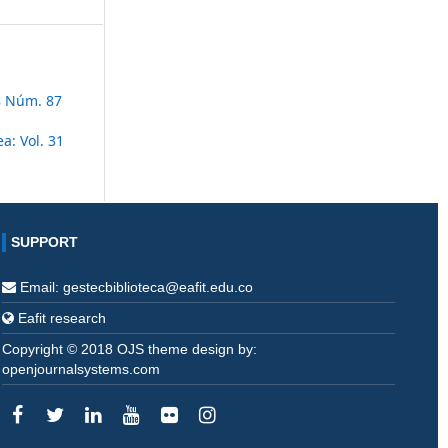
8 Núm. 87
a: Vol. 31
SUPPORT
Email: gestecbiblioteca@eafit.edu.co
Eafit research
Copyright © 2018 OJS theme design by:
openjournalsystems.com