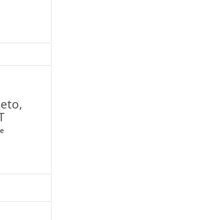
eto,
T
de