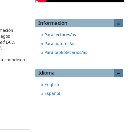
Información
rmación
Para lectores/as
uegos
dad EAFIT
Para autores/as
7.
Para bibliotecarios/as
du.co/index.p
Idioma
English
Español