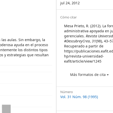
jul 24, 2012
Article
Cómo citar
Details
Mesa Prieto, R. (2012). La fo
administrativa apoyada en j
gerenciales.
Revista Universi
 las aulas. Sin embargo, la
#DescubreyCrea
,
31
(98), 43–5
poderosa ayuda en el proceso
Recuperado a partir de
entemente los distintos tipos
https://publicaciones.eafit.e
os y estrategias que resultan
hp/revista-universidad-
eafit/article/view/1245
Más formatos de cita
Número
Vol. 31 Núm. 98 (1995)