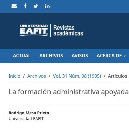
Quick
jump
to
page
content
Main
Navigation
Main
Content
Sidebar
ACTUAL
ARCHIVOS
AVISOS
ACERCA DE
Inicio
Archivos
Vol. 31 Núm. 98 (1995)
Artículos
La formación administrativa apoyada
Main
Rodrigo Mesa Prieto
Universidad EAFIT
Article