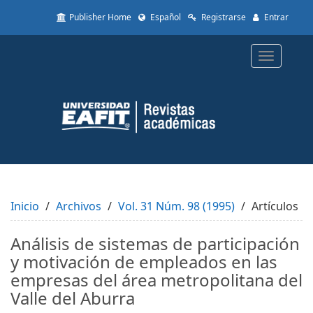
Quick
Publisher Home
Español
Registrarse
Entrar
jump
to
page
Toggle
content
navigatio
Main
Navigation
Main
Content
Sidebar
Inicio
Archivos
Vol. 31 Núm. 98 (1995)
Artículos
Análisis de sistemas de participación
y motivación de empleados en las
empresas del área metropolitana del
Valle del Aburra