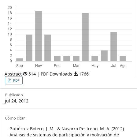
Descargas
Abstract
514 | PDF Downloads
1766
Article
PDF
Sidebar
Publicado
jul 24, 2012
Article
Cómo citar
Details
Gutiérrez Botero, J. M., & Navarro Restrepo, M. A. (2012).
Análisis de sistemas de participación y motivación de