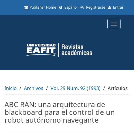
Quick
Publisher Home
Español
Registrarse
Entrar
jump
to
page
Toggle
content
navigatio
Main
Navigation
Main
Content
Sidebar
Inicio
Archivos
Vol. 29 Núm. 92 (1993)
Artículos
ABC RAN: una arquitectura de
blackboard para el control de un
robot autónomo navegante