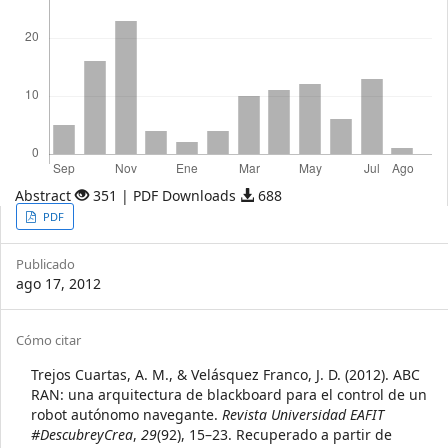
Abstract
351 | PDF Downloads
688
Article
PDF
Sidebar
Publicado
ago 17, 2012
Article
Cómo citar
Details
Trejos Cuartas, A. M., & Velásquez Franco, J. D. (2012). ABC
RAN: una arquitectura de blackboard para el control de un
robot autónomo navegante.
Revista Universidad EAFIT
#DescubreyCrea
,
29
(92), 15–23. Recuperado a partir de