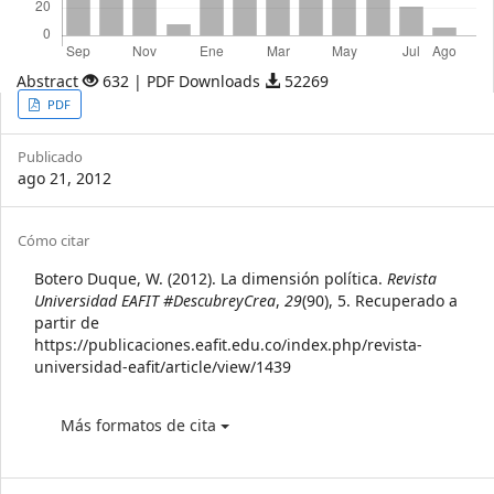
Abstract
632 | PDF Downloads
52269
Article
PDF
Sidebar
Publicado
ago 21, 2012
Article
Cómo citar
Details
Botero Duque, W. (2012). La dimensión política.
Revista
Universidad EAFIT #DescubreyCrea
,
29
(90), 5. Recuperado a
partir de
https://publicaciones.eafit.edu.co/index.php/revista-
universidad-eafit/article/view/1439
Más formatos de cita