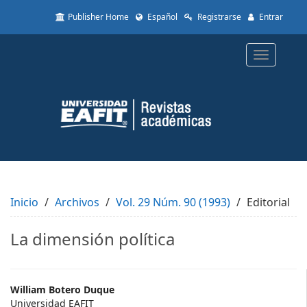
Quick
Publisher Home
Español
Registrarse
Entrar
jump
to
page
Toggle
content
navigatio
Main
Navigation
Main
Content
Sidebar
Inicio
Archivos
Vol. 29 Núm. 90 (1993)
Editorial
La dimensión política
Main
William Botero Duque
Universidad EAFIT