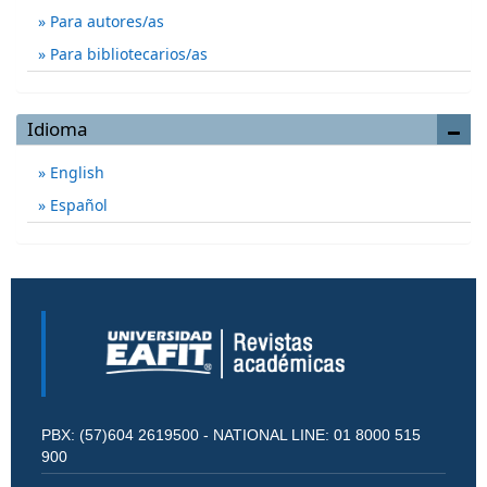
Para autores/as
Para bibliotecarios/as
Idioma
English
Español
PBX: (57)604 2619500 - NATIONAL LINE: 01 8000 515
900