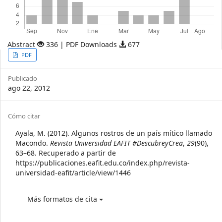
Abstract
336 | PDF Downloads
677
Article
PDF
Sidebar
Publicado
ago 22, 2012
Article
Cómo citar
Details
Ayala, M. (2012). Algunos rostros de un país mítico llamado
Macondo.
Revista Universidad EAFIT #DescubreyCrea
,
29
(90),
63–68. Recuperado a partir de
https://publicaciones.eafit.edu.co/index.php/revista-
universidad-eafit/article/view/1446
Más formatos de cita