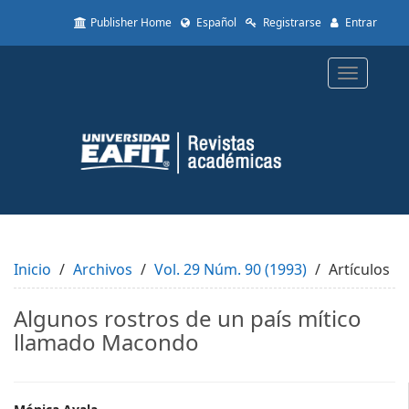
Quick
Publisher Home
Español
Registrarse
Entrar
jump
to
page
Toggle
content
navigatio
Main
Navigation
Main
Content
Sidebar
Inicio
Archivos
Vol. 29 Núm. 90 (1993)
Artículos
Algunos rostros de un país mítico
llamado Macondo