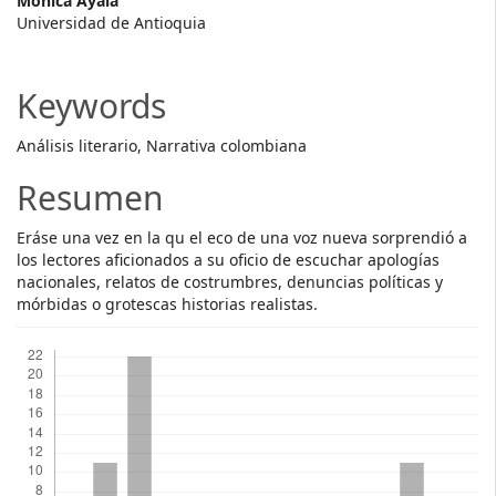
Main
Mónica Ayala
Universidad de Antioquia
Article
Content
Keywords
Análisis literario, Narrativa colombiana
Resumen
Eráse una vez en la qu el eco de una voz nueva sorprendió a
los lectores aficionados a su oficio de escuchar apologías
nacionales, relatos de costrumbres, denuncias políticas y
mórbidas o grotescas historias realistas.
Descargas