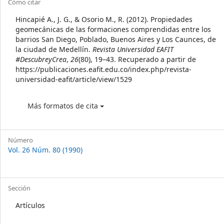
Article
Cómo citar
Details
Hincapié A., J. G., & Osorio M., R. (2012). Propiedades
geomecánicas de las formaciones comprendidas entre los
barrios San Diego, Poblado, Buenos Aires y Los Caunces, de
la ciudad de Medellín.
Revista Universidad EAFIT
#DescubreyCrea
,
26
(80), 19–43. Recuperado a partir de
https://publicaciones.eafit.edu.co/index.php/revista-
universidad-eafit/article/view/1529
Más formatos de cita
Número
Vol. 26 Núm. 80 (1990)
Sección
Artículos