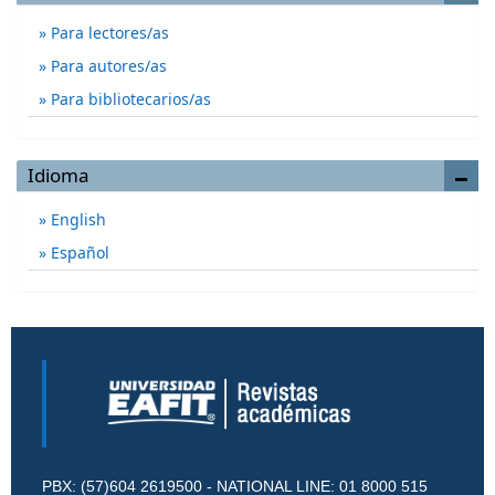
Para lectores/as
Para autores/as
Para bibliotecarios/as
Idioma
English
Español
PBX: (57)604 2619500 - NATIONAL LINE: 01 8000 515