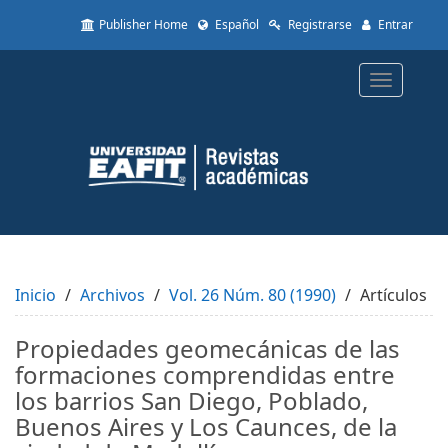
Quick
Publisher Home
Español
Registrarse
Entrar
jump
to
page
Toggle
content
navigatio
Main
Navigation
Main
Content
Sidebar
Inicio
Archivos
Vol. 26 Núm. 80 (1990)
Artículos
Propiedades geomecánicas de las
formaciones comprendidas entre
los barrios San Diego, Poblado,
Buenos Aires y Los Caunces, de la