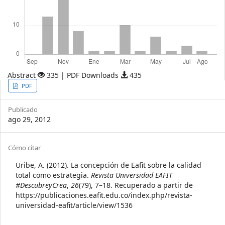
Abstract
335 | PDF Downloads
435
Article
PDF
Sidebar
Publicado
ago 29, 2012
Article
Cómo citar
Details
Uribe, A. (2012). La concepción de Eafit sobre la calidad
total como estrategia.
Revista Universidad EAFIT
#DescubreyCrea
,
26
(79), 7–18. Recuperado a partir de
https://publicaciones.eafit.edu.co/index.php/revista-
universidad-eafit/article/view/1536