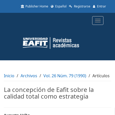
Quick
Publisher Home
Español
Registrarse
Entrar
jump
to
page
Toggle
content
navigatio
Main
Navigation
Main
Content
Sidebar
Inicio
Archivos
Vol. 26 Núm. 79 (1990)
Artículos
La concepción de Eafit sobre la
calidad total como estrategia