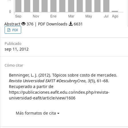
Abstract
376 | PDF Downloads
6631
Article
PDF
Sidebar
Publicado
sep 11, 2012
Article
Cómo citar
Details
Benninger, L. J. (2012). Tópicos sobre costo de mercadeo.
Revista Universidad EAFIT #DescubreyCrea
,
3
(5), 61–68.
Recuperado a partir de
https://publicaciones.eafit.edu.co/index.php/revista-
universidad-eafit/article/view/1606
Más formatos de cita