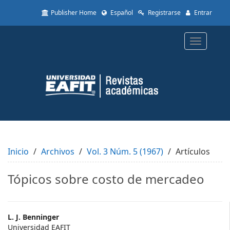
Quick
Publisher Home
Español
Registrarse
Entrar
jump
to
page
Toggle
content
navigatio
Main
Navigation
Main
Content
Sidebar
Inicio
Archivos
Vol. 3 Núm. 5 (1967)
Artículos
Tópicos sobre costo de mercadeo
Main
L. J. Benninger
Universidad EAFIT