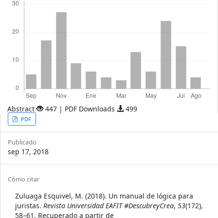
Abstract
447 | PDF Downloads
499
Article
PDF
Sidebar
Publicado
sep 17, 2018
Article
Cómo citar
Details
Zuluaga Esquivel, M. (2018). Un manual de lógica para
juristas.
Revista Universidad EAFIT #DescubreyCrea
,
53
(172),
58–61. Recuperado a partir de