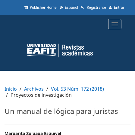
Quick
Publisher Home
Español
Registrarse
Entrar
jump
to
page
Toggle
content
navigatio
Main
Navigation
Main
Content
Sidebar
Inicio
Archivos
Vol. 53 Núm. 172 (2018)
Proyectos de investigación
Un manual de lógica para juristas
Margarita Zuluaga Esquivel