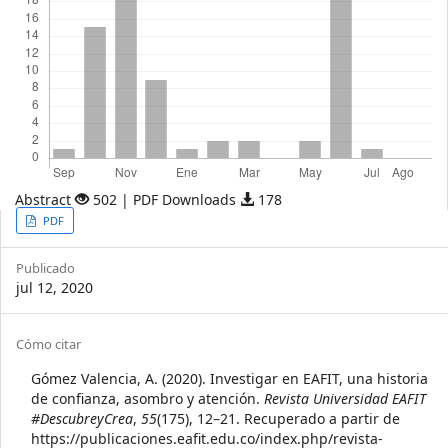
Abstract
502 | PDF Downloads
178
Article
PDF
Sidebar
Publicado
jul 12, 2020
Article
Cómo citar
Details
Gómez Valencia, A. (2020). Investigar en EAFIT, una historia
de confianza, asombro y atención.
Revista Universidad EAFIT
#DescubreyCrea
,
55
(175), 12–21. Recuperado a partir de
https://publicaciones.eafit.edu.co/index.php/revista-