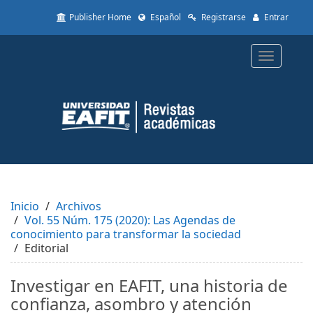
Quick
Publisher Home
Español
Registrarse
Entrar
jump
to
page
Toggle
content
navigatio
Main
Navigation
Main
Content
Sidebar
Inicio
Archivos
Vol. 55 Núm. 175 (2020): Las Agendas de
conocimiento para transformar la sociedad
Editorial
Investigar en EAFIT, una historia de
confianza, asombro y atención