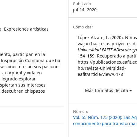
Sidebar
Publicado
jul 14, 2020
Article
Cómo citar
, Expresiones artísticas
Details
López Alzate, L. (2020). Niño
viajan hacia sus proyectos d
Universidad EAFIT #Descubrey
ento, participan en la
154–159. Recuperado a parti
a Inspiración Comfama que ha
https://publicaciones.eafit.e
 se conecten con sus pasiones
hp/revista-universidad-
s, corporal y vida en
eafit/article/view/6478
 logrado explorar
espiertan sus intereses
Más formatos de cita
do descubren chispazos
Número
Vol. 55 Núm. 175 (2020): Las A
conocimiento para transformar