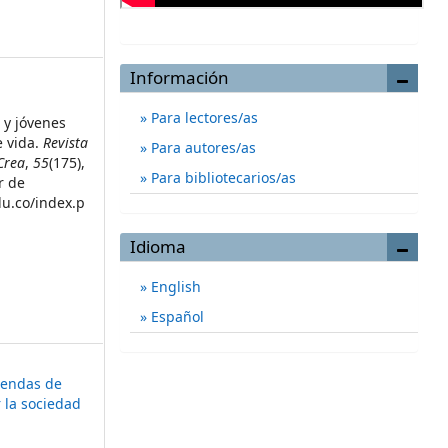
Información
Para lectores/as
s y jóvenes
e vida.
Revista
Para autores/as
Crea
,
55
(175),
Para bibliotecarios/as
r de
du.co/index.p
Idioma
English
Español
gendas de
 la sociedad