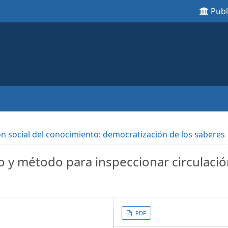
Pub
ón social del conocimiento: democratización de los saberes
o y método para inspeccionar circulaci
Article
PDF