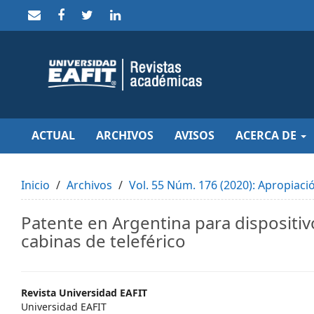
Quick
jump
to
page
content
Main
Navigation
Main
Content
Sidebar
ACTUAL
ARCHIVOS
AVISOS
ACERCA DE
Inicio
Archivos
Vol. 55 Núm. 176 (2020): Apropiaci
Patente en Argentina para dispositiv
cabinas de teleférico
Main
Revista Universidad EAFIT
Universidad EAFIT