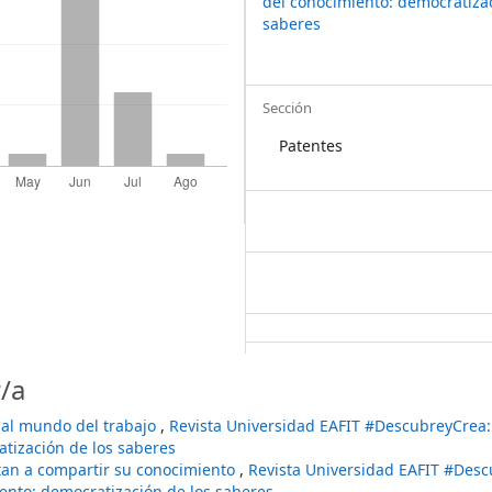
del conocimiento: democratizac
saberes
Sección
Patentes
/a
 al mundo del trabajo
,
Revista Universidad EAFIT #DescubreyCrea:
atización de los saberes
tan a compartir su conocimiento
,
Revista Universidad EAFIT #Desc
iento: democratización de los saberes