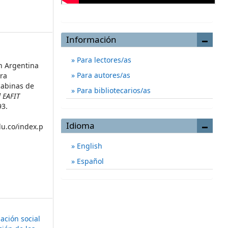
Información
Para lectores/as
en Argentina
Para autores/as
ara
cabinas de
Para bibliotecarios/as
d EAFIT
93.
Idioma
du.co/index.p
English
Español
ación social