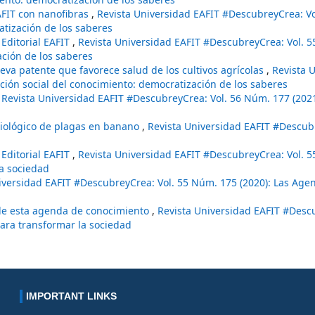
AFIT con nanofibras
,
Revista Universidad EAFIT #DescubreyCrea: V
atización de los saberes
 Editorial EAFIT
,
Revista Universidad EAFIT #DescubreyCrea: Vol. 
ación de los saberes
eva patente que favorece salud de los cultivos agrícolas
,
Revista 
ción social del conocimiento: democratización de los saberes
,
Revista Universidad EAFIT #DescubreyCrea: Vol. 56 Núm. 177 (2021
 biológico de plagas en banano
,
Revista Universidad EAFIT #Descubr
 Editorial EAFIT
,
Revista Universidad EAFIT #DescubreyCrea: Vol. 
a sociedad
iversidad EAFIT #DescubreyCrea: Vol. 55 Núm. 175 (2020): Las Age
de esta agenda de conocimiento
,
Revista Universidad EAFIT #Desc
ara transformar la sociedad
IMPORTANT LINKS