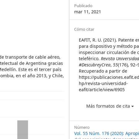
Sidebar
Publicado
mar 11, 2021
Article
Cómo citar
Details
EAFIT, R. U. (2021). Patente 
para dispositivo y método p
inspeccionar circulación de 
de transporte de cable aéreo,
teleférico.
Revista Universida
ntelectual de Argentina gracias
#DescubreyCrea
,
55
(176), 92–
edellín. Este es el tercer país
Recuperado a partir de
ombia, en el año 2013, y Chile,
https://publicaciones.eafit.e
hp/revista-universidad-
eafit/article/view/6905
Más formatos de cita
Número
Vol. 55 Núm. 176 (2020): Apropi