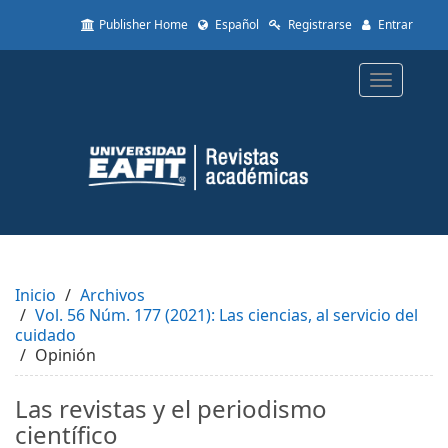
Quick
Publisher Home
Español
Registrarse
Entrar
jump
to
page
Toggle
content
navigatio
Main
Navigation
Main
Content
Sidebar
Inicio
Archivos
Vol. 56 Núm. 177 (2021): Las ciencias, al servicio del
cuidado
Opinión
Las revistas y el periodismo
científico