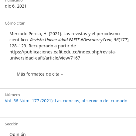
Publicado
dic 6, 2021
Article
Cómo citar
Details
Mercado Percia, H. (2021). Las revistas y el periodismo
científico.
Revista Universidad EAFIT #DescubreyCrea
,
56
(177),
128–129. Recuperado a partir de
https://publicaciones.eafit.edu.co/index.php/revista-
universidad-eafit/article/view/7167
Más formatos de cita
Número
Vol. 56 Núm. 177 (2021): Las ciencias, al servicio del cuidado
Sección
Opinión