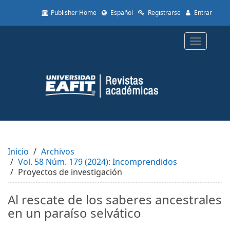
Quick
Publisher Home
Español
Registrarse
Entrar
jump
to
page
Toggle
content
navigatio
Main
Navigation
Main
Content
Sidebar
Inicio
Archivos
Vol. 58 Núm. 179 (2024): Incomprendidos
Proyectos de investigación
Al rescate de los saberes ancestrales
en un paraíso selvático