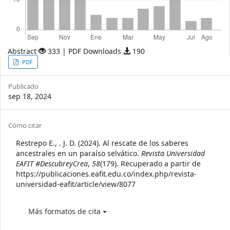
Abstract
333 | PDF Downloads
190
Article
PDF
Sidebar
Publicado
sep 18, 2024
Article
Cómo citar
Details
Restrepo E., . J. D. (2024). Al rescate de los saberes
ancestrales en un paraíso selvático.
Revista Universidad
EAFIT #DescubreyCrea
,
58
(179). Recuperado a partir de
https://publicaciones.eafit.edu.co/index.php/revista-
universidad-eafit/article/view/8077
Más formatos de cita