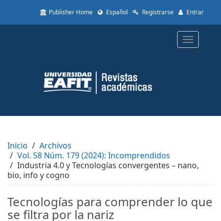
Quick
Publisher Home
Español
Registrarse
Entrar
jump
to
page
Toggle
content
navigatio
Main
Navigation
Main
Content
Sidebar
Inicio
Archivos
Vol. 58 Núm. 179 (2024): Incomprendidos
Industria 4.0 y Tecnologías convergentes – nano,
bio, info y cogno
Tecnologías para comprender lo que
se filtra por la nariz