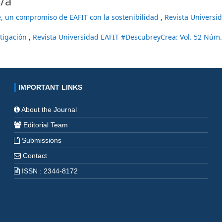
/a
, un compromiso de EAFIT con la sostenibilidad
,
Revista Universi
stigación
,
Revista Universidad EAFIT #DescubreyCrea: Vol. 52 Núm.
IMPORTANT LINKS
About the Journal
Editorial Team
Submissions
Contact
ISSN : 2344-8172