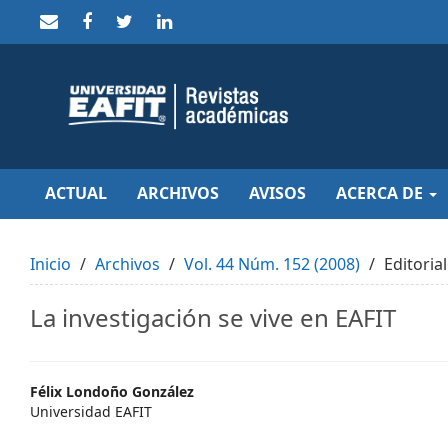
Quick
jump
to
page
content
Main
Navigation
Main
Content
Sidebar
ACTUAL
ARCHIVOS
AVISOS
ACERCA DE
Inicio
Archivos
Vol. 44 Núm. 152 (2008)
Editorial
La investigación se vive en EAFIT
Main
Félix Londoño González
Universidad EAFIT
Article