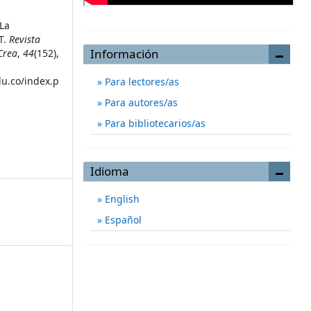
 La
T.
Revista
Información
Crea
,
44
(152),
du.co/index.p
Para lectores/as
Para autores/as
Para bibliotecarios/as
Idioma
English
Español