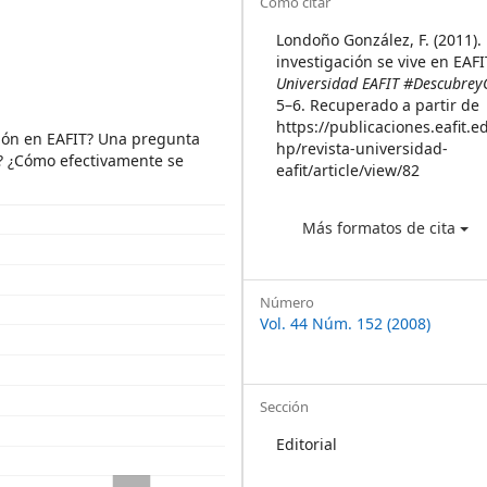
Article
Cómo citar
Details
Londoño González, F. (2011).
investigación se vive en EAFI
Universidad EAFIT #Descubrey
5–6. Recuperado a partir de
https://publicaciones.eafit.e
ción en EAFIT? Una pregunta
hp/revista-universidad-
? ¿Cómo efectivamente se
eafit/article/view/82
Más formatos de cita
Número
Vol. 44 Núm. 152 (2008)
Sección
Editorial