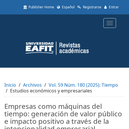
Quick
Publisher Home
Español
Registrarse
Entrar
jump
to
page
Toggle
content
navigatio
Main
Navigation
Main
Content
Sidebar
Inicio
Archivos
Vol. 59 Núm. 180 (2025): Tiempo
Estudios económicos y empresariales
Empresas como máquinas del
tiempo: generación de valor público
e impacto positivo a través de la
intencionalidad empresarial