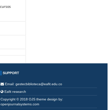
ecursos
SUPPORT
Email: gestecbiblioteca@eafit.edu.co
Eafit research
Copyright © 2018 OJS theme design by:
openjournalsystems.com