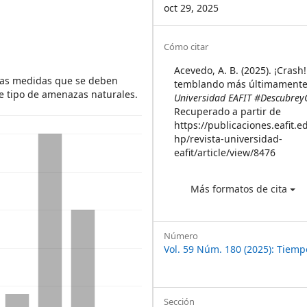
oct 29, 2025
Article
Cómo citar
Details
Acevedo, A. B. (2025). ¡Crash!
 las medidas que se deben
temblando más últimamente
e tipo de amenazas naturales.
Universidad EAFIT #Descubrey
Recuperado a partir de
https://publicaciones.eafit.e
hp/revista-universidad-
eafit/article/view/8476
Más formatos de cita
Número
Vol. 59 Núm. 180 (2025): Tiemp
Sección