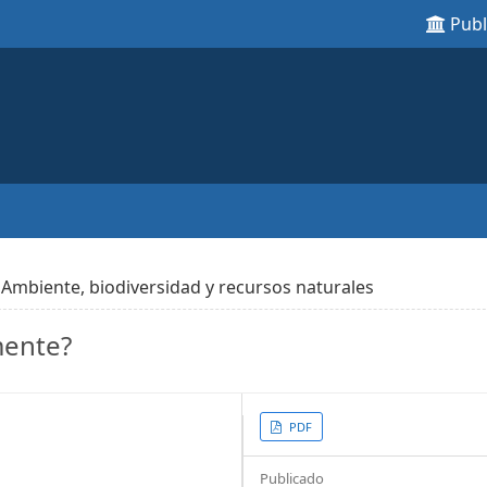
Pub
Ambiente, biodiversidad y recursos naturales
mente?
Article
PDF
Sidebar
Publicado