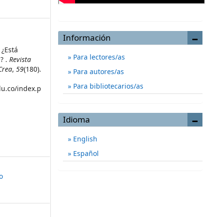
Información
 ¿Está
Para lectores/as
? .
Revista
Crea
,
59
(180).
Para autores/as
Para bibliotecarios/as
du.co/index.p
Idioma
English
Español
o