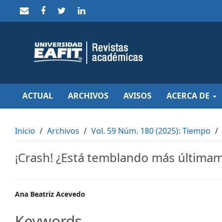
Quick
jump
to
page
content
Main
Navigation
Main
Content
Sidebar
ACTUAL
ARCHIVOS
AVISOS
ACERCA DE
Inicio
Archivos
Vol. 59 Núm. 180 (2025): Tiempo
¡Crash! ¿Está temblando más última
Main
Ana Beatriz Acevedo
Article
Keywords