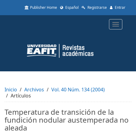
Quick
Publisher Home
Español
Registrarse
Entrar
jump
to
page
Toggle
content
navigatio
Main
Navigation
Main
Content
Sidebar
Inicio
Archivos
Vol. 40 Núm. 134 (2004)
Artículos
Temperatura de transición de la
fundición nodular austemperada no
aleada