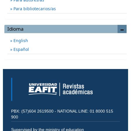
Para bibliotecarios/as
Idioma
English
Español
PBX: (57)604 2619500 - NATIONAL LINE: 01 8000 515
900
Supervised by the ministry of education