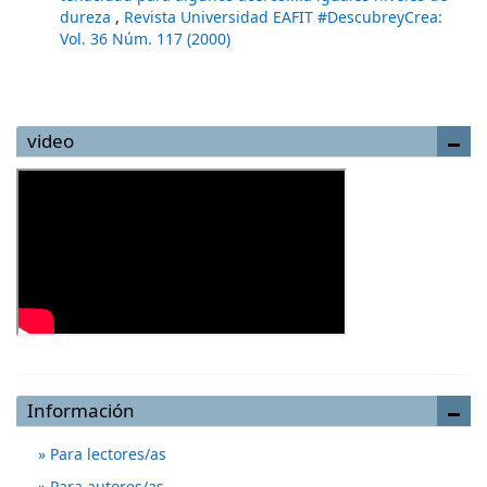
dureza
,
Revista Universidad EAFIT #DescubreyCrea:
Vol. 36 Núm. 117 (2000)
video
Información
Para lectores/as
Para autores/as